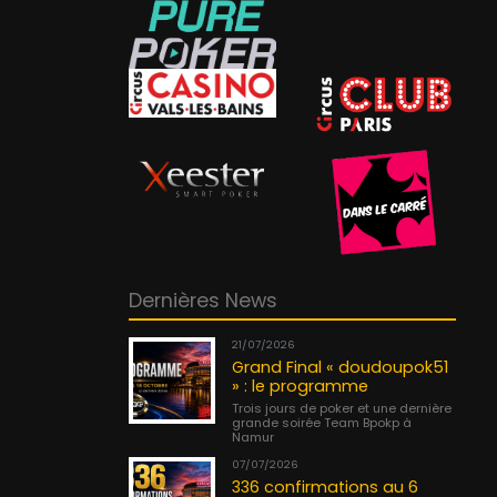
Dernières News
21/07/2026
Grand Final « doudoupok51
» : le programme
Trois jours de poker et une dernière
grande soirée Team Bpokp à
Namur
07/07/2026
336 confirmations au 6