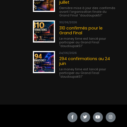
juillet
Dernière mise à jour des confirmés
avant l’organisation finale du
Grand Final “doudoupok51”
30/06/2026
310 confirmés pour le
Grand Final
Le money time est lancé pour
participer au Grand Final
“doudoupok51”
24/06/2026
294 confirmations au 24
juin
Le money time est lancé pour
participer au Grand Final
“doudoupok51”