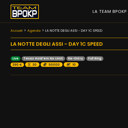
LA TEAM BPOK
Accueil
Agenda
LA NOTTE DEGLI ASSI - DAY 1C SPEED
LA NOTTE DEGLI ASSI - DAY 1C SPEED
Live
Texas Hold'em No Limit
Re-Entry
Full Ring
390 €
30
50000
10