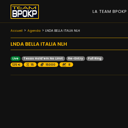
LA TEAM BPOK
Accueil
Agenda
LNDA BELLA ITALIA NLH
LNDA BELLA ITALIA NLH
Live
Texas Hold'em No Limit
Re-Entry
Full Ring
125 €
15
15000
8