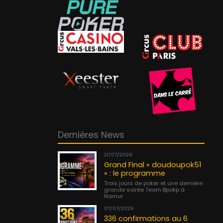
Dernières News
21/07/2026
Grand Final « doudoupok51
» : le programme
Trois jours de poker et une dernière
grande soirée Team Bpokp à
Namur
07/07/2026
336 confirmations au 6