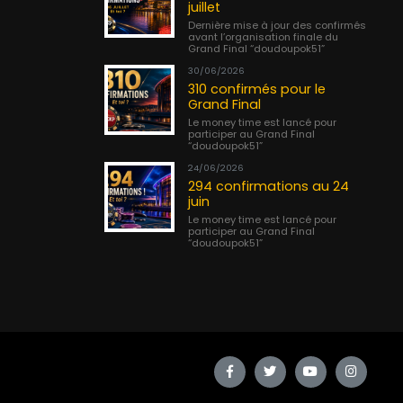
juillet
Dernière mise à jour des confirmés
avant l’organisation finale du
Grand Final “doudoupok51”
30/06/2026
310 confirmés pour le
Grand Final
Le money time est lancé pour
participer au Grand Final
“doudoupok51”
24/06/2026
294 confirmations au 24
juin
Le money time est lancé pour
participer au Grand Final
“doudoupok51”