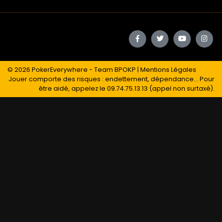
© 2026
PokerEverywhere
- Team BPOKP |
Mentions Légales
Jouer comporte des risques : endettement, dépendance... Pour
être aidé, appelez le 09.74.75.13.13 (appel non surtaxé).