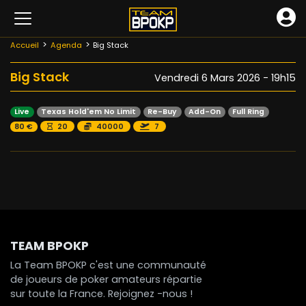
Accueil
Agenda
Big Stack
Big Stack
Vendredi 6 Mars 2026 - 19h15
Live
Texas Hold'em No Limit
Re-Buy
Add-On
Full Ring
80 €
20
40000
7
TEAM BPOKP
La Team BPOKP c'est une communauté
de joueurs de poker amateurs répartie
sur toute la France. Rejoignez -nous !