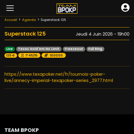
Accueil
Agenda
Superstack 125
Superstack 125
Jeudi 4 Juin 2026 - 19h00
Live
Texas Hold'em No Limit
Freezeout
Full Ring
125 €
1*45/15
100000
https://www.texapoker.net/fr/tournois-poker-
live/annecy-imperial-texapoker-series_2977.html
TEAM BPOKP