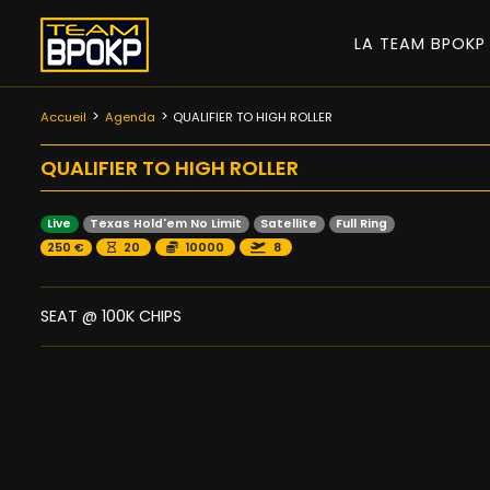
LA TEAM BPOK
Accueil
Agenda
QUALIFIER TO HIGH ROLLER
QUALIFIER TO HIGH ROLLER
Live
Texas Hold'em No Limit
Satellite
Full Ring
250 €
20
10000
8
SEAT @ 100K CHIPS