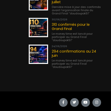
juillet
Dernière mise à jour des confirmés
avant l’organisation finale du
Grand Final “doudoupok51”
30/06/2026
310 confirmés pour le
Grand Final
Le money time est lancé pour
participer au Grand Final
“doudoupok51”
24/06/2026
294 confirmations au 24
juin
Le money time est lancé pour
participer au Grand Final
“doudoupok51”