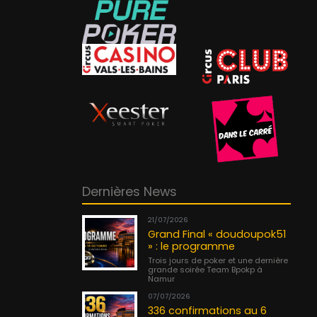
Dernières News
21/07/2026
Grand Final « doudoupok51
» : le programme
Trois jours de poker et une dernière
grande soirée Team Bpokp à
Namur
07/07/2026
336 confirmations au 6