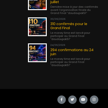
juillet
Dernière mise à jour des confirmés
avant l’organisation finale du
Grand Final “doudoupok51”
30/06/2026
310 confirmés pour le
Grand Final
Le money time est lancé pour
participer au Grand Final
“doudoupok51”
24/06/2026
294 confirmations au 24
juin
Le money time est lancé pour
participer au Grand Final
“doudoupok51”