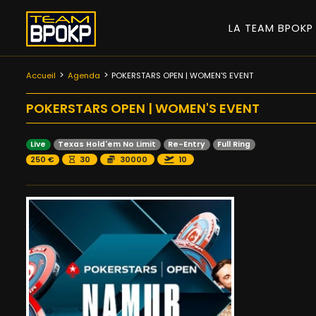
LA TEAM BPOK
Accueil
Agenda
POKERSTARS OPEN | WOMEN'S EVENT
POKERSTARS OPEN | WOMEN'S EVENT
Live
Texas Hold'em No Limit
Re-Entry
Full Ring
250 €
30
30000
10