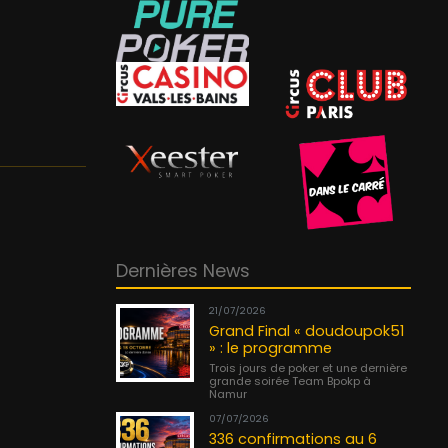
Dernières News
21/07/2026
Grand Final « doudoupok51
» : le programme
Trois jours de poker et une dernière
grande soirée Team Bpokp à
Namur
07/07/2026
336 confirmations au 6