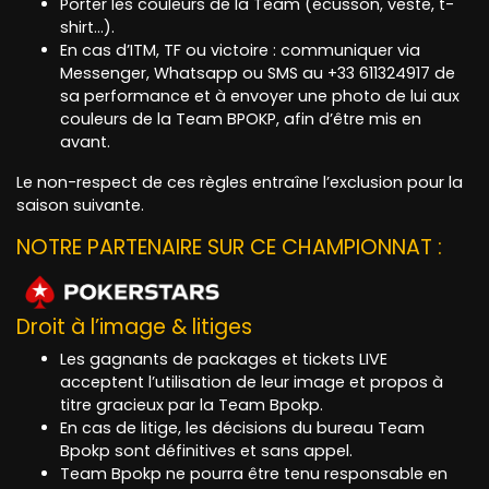
Porter les couleurs de la Team (écusson, veste, t-
shirt…).
En cas d’ITM, TF ou victoire : communiquer via
Messenger, Whatsapp ou SMS au +33 611324917 de
sa performance et à envoyer une photo de lui aux
couleurs de la Team BPOKP, afin d’être mis en
avant.
Le non-respect de ces règles entraîne l’exclusion pour la
saison suivante.
NOTRE PARTENAIRE SUR CE CHAMPIONNAT :
Droit à l’image & litiges
Les gagnants de packages et tickets LIVE
acceptent l’utilisation de leur image et propos à
titre gracieux par la Team Bpokp.
En cas de litige, les décisions du bureau Team
Bpokp sont définitives et sans appel.
Team Bpokp ne pourra être tenu responsable en