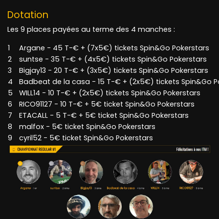
Dotation
Les 9 places payées au terme des 4 manches :
1
Argane - 45 T-€ + (7x5€) tickets Spin&Go Pokerstars
2
suntse - 35 T-€ + (4x5€) tickets Spin&Go Pokerstars
3
Bigjay13 - 20 T-€ + (3x5€) tickets Spin&Go Pokerstars
4
Badbeat de la casa - 15 T-€ + (2x5€) tickets Spin&Go P
5
WILL14 - 10 T-€ + (2x5€) tickets Spin&Go Pokerstars
6
RICO91127 - 10 T-€ + 5€ ticket Spin&Go Pokerstars
7
ETACALL - 5 T-€ + 5€ ticket Spin&Go Pokerstars
8
malfox - 5€ ticket Spin&Go Pokerstars
9
cyril52 - 5€ ticket Spin&Go Pokerstars