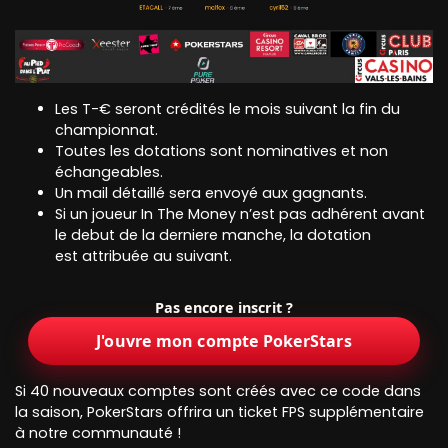
Les T-€ seront crédités le mois suivant la fin du
championnat.
Toutes les dotations sont nominatives et non
échangeables.
Un mail détaillé sera envoyé aux gagnants.
Si un joueur In The Money n’est pas adhérent avant
le debut de la derniere manche, la dotation
est attribuée au suivant.
Pas encore inscrit ?
J'ouvre mon compte PokerStars
Si 40 nouveaux comptes sont créés avec ce code dans
la saison, PokerStars offrira un ticket FPS supplémentaire
à notre communauté !