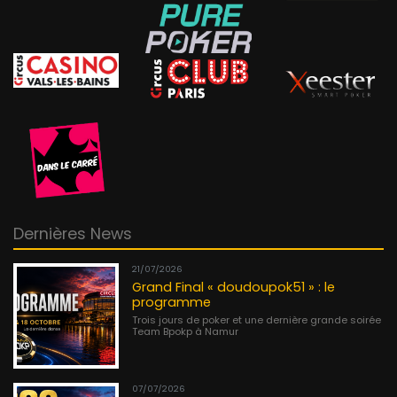
Dernières News
21/07/2026
Grand Final « doudoupok51 » : le
programme
Trois jours de poker et une dernière grande soirée
Team Bpokp à Namur
07/07/2026