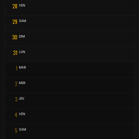
28
VEN
29
SAM
30
DIM
31
LUN
1
MAR
2
MER
3
JEU
4
VEN
5
SAM