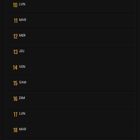
10
LUN
11
MAR
12
MER
13
JEU
14
VEN
15
SAM
16
DIM
17
LUN
18
MAR