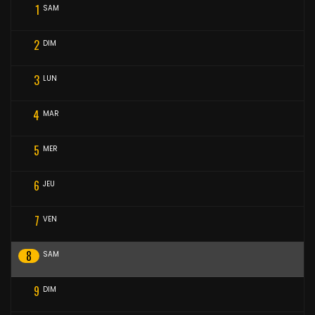
1
SAM
2
DIM
3
LUN
4
MAR
5
MER
6
JEU
7
VEN
8
SAM
9
DIM