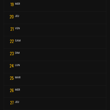
19
MER
20
JEU
21
VEN
22
SAM
23
DIM
24
LUN
25
MAR
26
MER
27
JEU