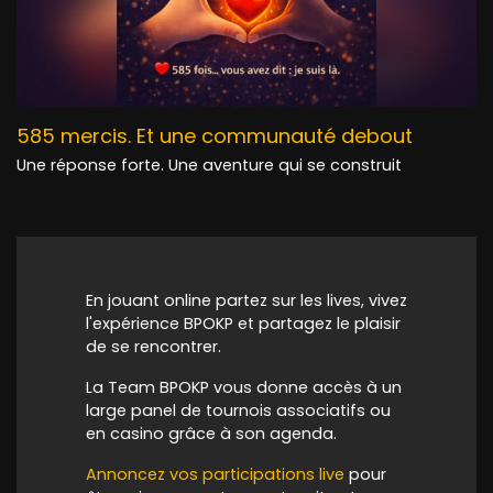
585 mercis. Et une communauté debout
Une réponse forte. Une aventure qui se construit
En jouant online partez sur les lives, vivez
l'expérience BPOKP et partagez le plaisir
de se rencontrer.
La Team BPOKP vous donne accès à un
large panel de tournois associatifs ou
en casino grâce à son agenda.
Annoncez vos participations live
pour