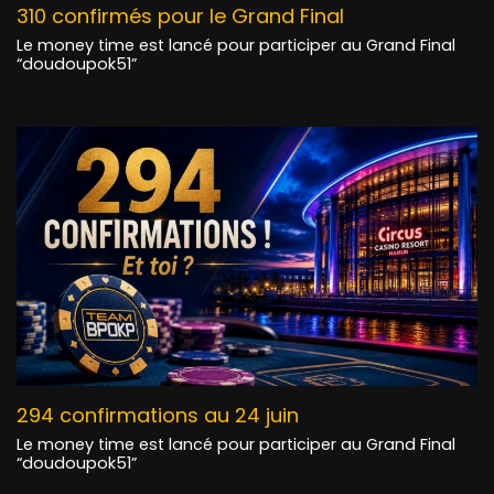
310 confirmés pour le Grand Final
Le money time est lancé pour participer au Grand Final
“doudoupok51”
294 confirmations au 24 juin
Le money time est lancé pour participer au Grand Final
“doudoupok51”