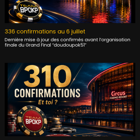
336 confirmations au 6 juillet
Dernière mise à jour des confirmés avant l’organisation
finale du Grand Final “doudoupok51”