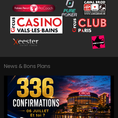
News & Bons Plans