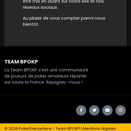
être mis en avant sur notre site et nos
réseaux sociaux.
Au plaisir de vous compter parmi nous
bientôt.
TEAM BPOKP
La Team BPOKP c'est une communauté
de joueurs de poker amateurs répartie
sur toute la France. Rejoignez -nous !
© 2026
PokerEverywhere
- Team BPOKP |
Mentions Légales