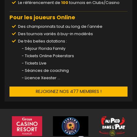
Le référencement de
100
tournois en Clubs/Casino
Pour les joueurs Online
Des championnats tout au long de l'année
Des tournois variés à buy-in modérés
De très belles dotations :
- Séjour Florida Family
- Tickets Online Pokerstars
- Tickets Live
- Séances de coaching
- Licence Xeester ...
REJOIGNEZ NOS 477 MEMBRES !