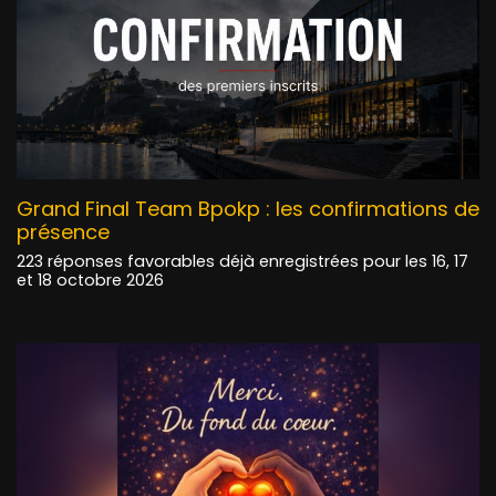
Grand Final Team Bpokp : les confirmations de
présence
223 réponses favorables déjà enregistrées pour les 16, 17
et 18 octobre 2026