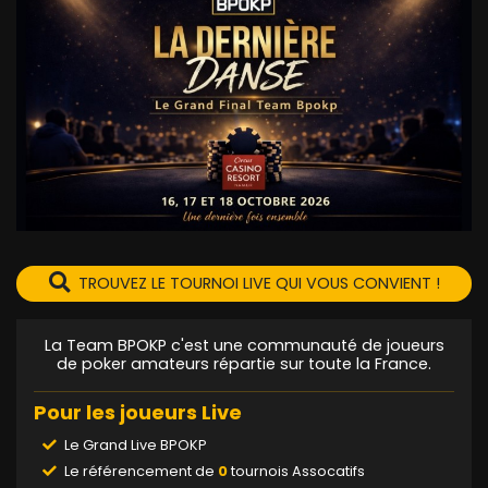
TROUVEZ LE TOURNOI LIVE QUI VOUS CONVIENT !
La Team BPOKP c'est une communauté de joueurs
de poker amateurs répartie sur toute la France.
Pour les joueurs Live
Le Grand Live BPOKP
Le référencement de
0
tournois Assocatifs