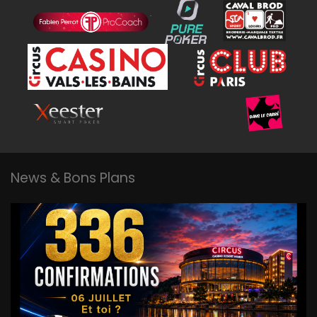
News & Bons Plans