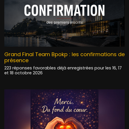
Grand Final Team Bpokp : les confirmations de
présence
223 réponses favorables déjà enregistrées pour les 16, 17
et 18 octobre 2026