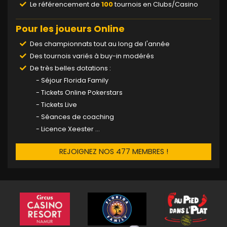
Le référencement de
100
tournois en Clubs/Casino
Pour les joueurs Online
Des championnats tout au long de l'année
Des tournois variés à buy-in modérés
De très belles dotations :
- Séjour Florida Family
- Tickets Online Pokerstars
- Tickets Live
- Séances de coaching
- Licence Xeester ...
REJOIGNEZ NOS 477 MEMBRES !