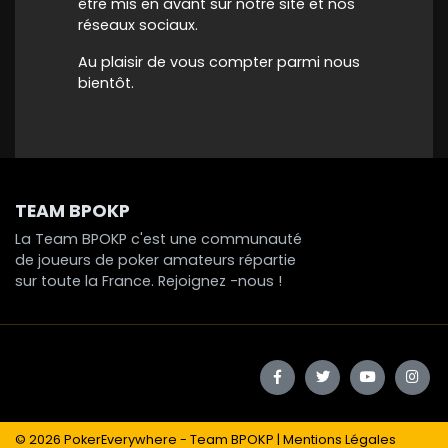
être mis en avant sur notre site et nos
réseaux sociaux.
Au plaisir de vous compter parmi nous
bientôt.
TEAM BPOKP
La Team BPOKP c'est une communauté
de joueurs de poker amateurs répartie
sur toute la France. Rejoignez -nous !
© 2026
PokerEverywhere
- Team BPOKP |
Mentions Légales