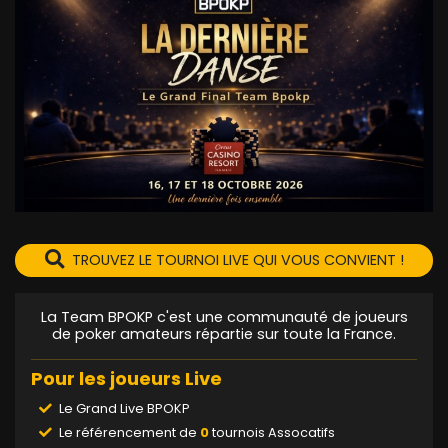
TROUVEZ LE TOURNOI LIVE QUI VOUS CONVIENT !
La Team BPOKP c'est une communauté de joueurs
de poker amateurs répartie sur toute la France.
Pour les joueurs Live
Le Grand Live BPOKP
Le référencement de
0
tournois Assocatifs